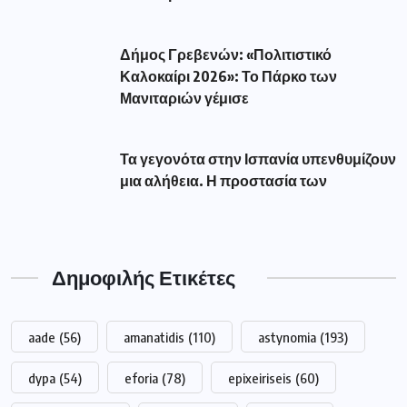
Δήμος Γρεβενών: «Πολιτιστικό
Καλοκαίρι 2026»: Το Πάρκο των
Μανιταριών γέμισε
Τα γεγονότα στην Ισπανία υπενθυμίζουν
μια αλήθεια. Η προστασία των
Δημοφιλής Ετικέτες
aade
(56)
amanatidis
(110)
astynomia
(193)
dypa
(54)
eforia
(78)
epixeiriseis
(60)