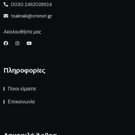
Ποιοι είμαστε
Επικοινωνία
Δημοφιλή Άρθρα
Διακοπή ηλεκτρικού ρεύματος
την Τρίτη 4 Αυγούστου σε
οικισμούς του
Συνάντηση του Περιφερειάρχη με
τον Υφυπουργό Εθνικής
Οικονομίας & Οικονομικών