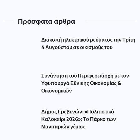
Υφυπουργό Εθνικής Οικονομίας &
Οικονομικών
Δήμος Γρεβενών: «Πολιτιστικό
Καλοκαίρι 2026»: Το Πάρκο των
Μανιταριών γέμισε
Τα γεγονότα στην Ισπανία υπενθυμίζουν
μια αλήθεια. Η προστασία των
Δημοφιλής Ετικέτες
aade
(56)
amanatidis
(110)
astynomia
(193)