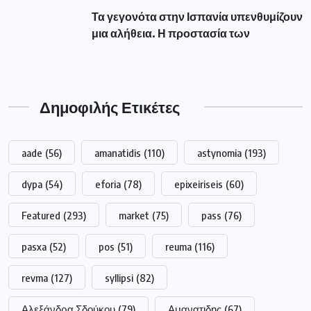
dypa
(54)
eforia
(78)
epixeiriseis
(60)
Featured
(293)
market
(75)
pass
(76)
pasxa
(52)
pos
(51)
reuma
(116)
revma
(127)
syllipsi
(82)
Αλεξάνδρα Σδούκου
(79)
Αμανατιδης
(67)
Αντιπεριφερειάρχης Γρεβενών Τσακνάκης
(53)
Βουλευτής Γρεβενών Σταυρόπουλος
(79)
Γρεβενά
(195)
Δήμαρχος Γρεβενών Ταταρίδης
(54)
Δήμος Γρεβενών
(263)
Διακοπή
(98)
Δυτική Μακεδονία
(417)
Δυτικής
(249)