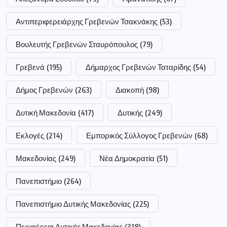
Εκλογές
(214)
Εμπορικός Σύλλογος Γρεβενών
(68)
Μακεδονίας
(249)
Νέα Δημοκρατία
(51)
Πανεπιστήμιο
(264)
Πανεπιστήμιο Δυτικής Μακεδονίας
(225)
Περιφέρεια Δυτικής Μακεδονίας
(318)
Περιφερειάρχης Δυτικής Μακεδονίας Αμανατίδης
(223)
Σημαντικές ειδήσεις
(177)
Συνεδρίαση
(247)
Τεντόγλου
(63)
ααδε
(72)
αγρότες
(147)
αστυνομία
(185)
επίδομα
(186)
επιχειρήσεις
(52)
νοσοκομείο
(62)