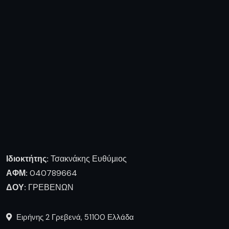
Ιδιοκτήτης:
Τσακνάκης Ευθύμιος
ΑΦΜ:
040789664
ΔΟΥ:
ΓΡΕΒΕΝΩΝ
Ειρήνης 2 Γρεβενά, 51100 Ελλάδα
0030 2462028924
tsaknaki@otenet.gr
Ακολουθήστε μας
Πληροφορίες