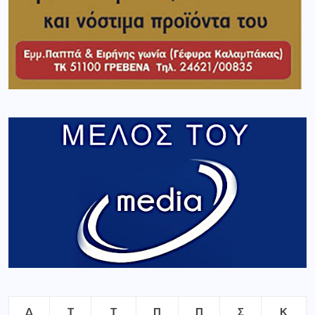
Δ
Τ
Τ
Π
Π
Σ
Κ