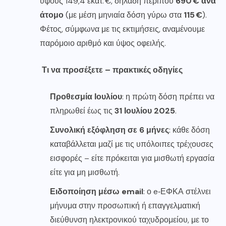
ύψους 149,4 εκατ. €, δηλαδή περίπου
690 € ανά
άτομο
(με μέση μηνιαία δόση γύρω στα
115 €
).
Φέτος, σύμφωνα με τις εκτιμήσεις, αναμένουμε
παρόμοιο αριθμό και ύψος οφειλής.
Τι να προσέξετε – πρακτικές οδηγίες
Προθεσμία Ιουλίου
: η πρώτη δόση πρέπει να
πληρωθεί έως τις
31 Ιουλίου 2025
.
Συνολική εξόφληση σε 6 μήνες
: κάθε δόση
καταβάλλεται μαζί με τις υπόλοιπες τρέχουσες
εισφορές – είτε πρόκειται για μισθωτή εργασία
είτε για μη μισθωτή.
Ειδοποίηση μέσω email
: ο e‑ΕΦΚΑ στέλνει
μήνυμα στην προσωπική ή επαγγελματική
διεύθυνση ηλεκτρονικού ταχυδρομείου, με το