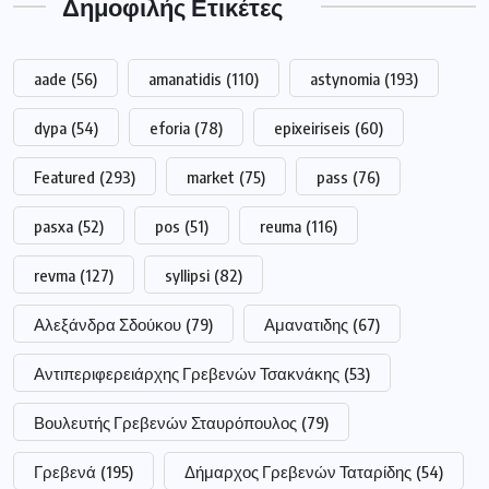
Δημοφιλής Ετικέτες
aade
(56)
amanatidis
(110)
astynomia
(193)
dypa
(54)
eforia
(78)
epixeiriseis
(60)
Featured
(293)
market
(75)
pass
(76)
pasxa
(52)
pos
(51)
reuma
(116)
revma
(127)
syllipsi
(82)
Αλεξάνδρα Σδούκου
(79)
Αμανατιδης
(67)
Αντιπεριφερειάρχης Γρεβενών Τσακνάκης
(53)
Βουλευτής Γρεβενών Σταυρόπουλος
(79)
Γρεβενά
(195)
Δήμαρχος Γρεβενών Ταταρίδης
(54)