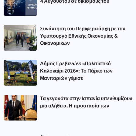
4 Αυγούστου σε οικισμούς του
Συνάντηση του Περιφερειάρχη με τον
Υφυπουργό Εθνικής Οικονομίας &
Οικονομικών
Δήμος Γρεβενών: «Πολιτιστικό
Καλοκαίρι 2026»: Το Πάρκο των
Μανιταριών γέμισε
Τα γεγονότα στην Ισπανία υπενθυμίζουν
μια αλήθεια. Η προστασία των