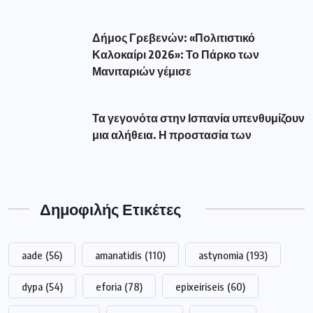
Δήμος Γρεβενών: «Πολιτιστικό
Καλοκαίρι 2026»: Το Πάρκο των
Μανιταριών γέμισε
Τα γεγονότα στην Ισπανία υπενθυμίζουν
μια αλήθεια. Η προστασία των
Δημοφιλής Ετικέτες
aade
(56)
amanatidis
(110)
astynomia
(193)
dypa
(54)
eforia
(78)
epixeiriseis
(60)