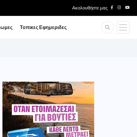
Ακολουθήστε μας
νωμες
Τοπικες Εφημεριδες