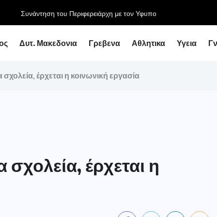
ειάρχη με τον Υφυπουργό Εθνικής Οικονομίας...
ος
Δυτ. Μακεδονια
Γρεβενα
Αθλητικα
Υγεια
Γ
 σχολεία, έρχεται η κοινωνική εργασία
 σχολεία, έρχεται η