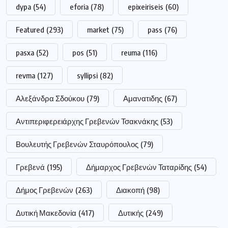
dypa
(54)
eforia
(78)
epixeiriseis
(60)
Featured
(293)
market
(75)
pass
(76)
pasxa
(52)
pos
(51)
reuma
(116)
revma
(127)
syllipsi
(82)
Αλεξάνδρα Σδούκου
(79)
Αμανατιδης
(67)
Αντιπεριφερειάρχης Γρεβενών Τσακνάκης
(53)
Βουλευτής Γρεβενών Σταυρόπουλος
(79)
Γρεβενά
(195)
Δήμαρχος Γρεβενών Ταταρίδης
(54)
Δήμος Γρεβενών
(263)
Διακοπή
(98)
Δυτική Μακεδονία
(417)
Δυτικής
(249)