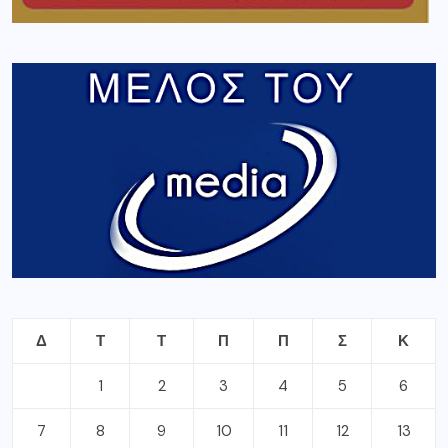
Δ
Τ
Τ
Π
Π
Σ
Κ
1
2
3
4
5
6
7
8
9
10
11
12
13