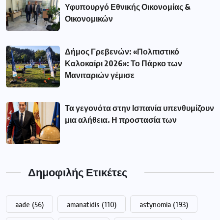
Υφυπουργό Εθνικής Οικονομίας &
Οικονομικών
Δήμος Γρεβενών: «Πολιτιστικό
Καλοκαίρι 2026»: Το Πάρκο των
Μανιταριών γέμισε
Τα γεγονότα στην Ισπανία υπενθυμίζουν
μια αλήθεια. Η προστασία των
Δημοφιλής Ετικέτες
aade
(56)
amanatidis
(110)
astynomia
(193)