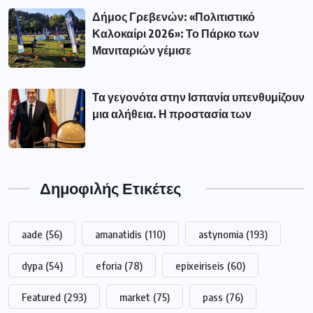
Δήμος Γρεβενών: «Πολιτιστικό
Καλοκαίρι 2026»: Το Πάρκο των
Μανιταριών γέμισε
Τα γεγονότα στην Ισπανία υπενθυμίζουν
μια αλήθεια. Η προστασία των
Δημοφιλής Ετικέτες
aade
(56)
amanatidis
(110)
astynomia
(193)
dypa
(54)
eforia
(78)
epixeiriseis
(60)
Featured
(293)
market
(75)
pass
(76)