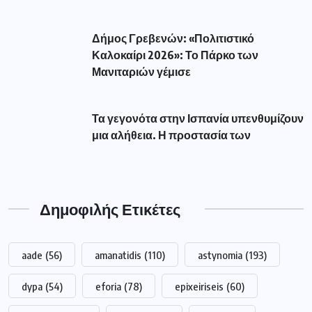
Δήμος Γρεβενών: «Πολιτιστικό
Καλοκαίρι 2026»: Το Πάρκο των
Μανιταριών γέμισε
Τα γεγονότα στην Ισπανία υπενθυμίζουν
μια αλήθεια. Η προστασία των
Δημοφιλής Ετικέτες
aade
(56)
amanatidis
(110)
astynomia
(193)
dypa
(54)
eforia
(78)
epixeiriseis
(60)