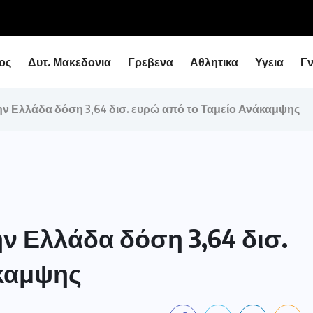
ειάρχη με τον Υφυπουργό Εθνικής Οικονομίας...
ος
Δυτ. Μακεδονια
Γρεβενα
Αθλητικα
Υγεια
Γ
ην Ελλάδα δόση 3,64 δισ. ευρώ από το Ταμείο Ανάκαμψης
ν Ελλάδα δόση 3,64 δισ.
άκαμψης