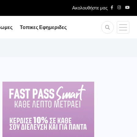
Ακολουθήστε μας
νωμες
Τοπικες Εφημεριδες