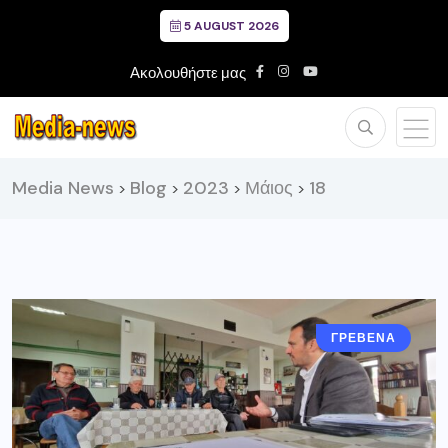
5 AUGUST 2026
Ακολουθήστε μας
Media News
Blog
2023
Μάιος
18
>
>
>
>
ΓΡΕΒΕΝΑ