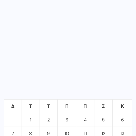
Δ
Τ
Τ
Π
Π
Σ
Κ
1
2
3
4
5
6
7
8
9
10
11
12
13