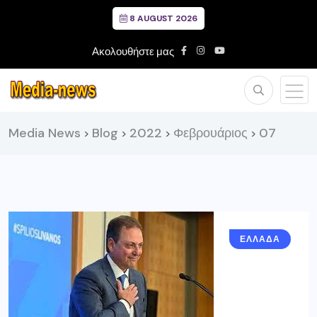
8 AUGUST 2026
Ακολουθήστε μας
Media News
Blog
2022
Φεβρουάριος
07
>
>
>
>
ΕΛΛΑΔΑ