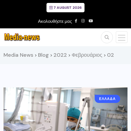
7 AUGUST 2026
Ακολουθήστε μας
Media News
Blog
2022
Φεβρουάριος
02
>
>
>
>
ΕΛΛΑΔΑ