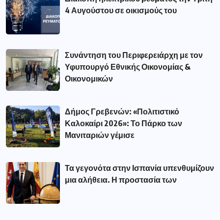
4 Αυγούστου σε οικισμούς του
Συνάντηση του Περιφερειάρχη με τον
Υφυπουργό Εθνικής Οικονομίας &
Οικονομικών
Δήμος Γρεβενών: «Πολιτιστικό
Καλοκαίρι 2026»: Το Πάρκο των
Μανιταριών γέμισε
Τα γεγονότα στην Ισπανία υπενθυμίζουν
μια αλήθεια. Η προστασία των