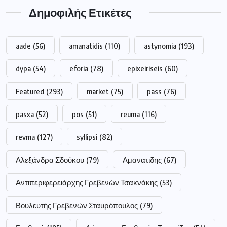
Δημοφιλής Ετικέτες
aade
(56)
amanatidis
(110)
astynomia
(193)
dypa
(54)
eforia
(78)
epixeiriseis
(60)
Featured
(293)
market
(75)
pass
(76)
pasxa
(52)
pos
(51)
reuma
(116)
revma
(127)
syllipsi
(82)
Αλεξάνδρα Σδούκου
(79)
Αμανατιδης
(67)
Αντιπεριφερειάρχης Γρεβενών Τσακνάκης
(53)
Βουλευτής Γρεβενών Σταυρόπουλος
(79)