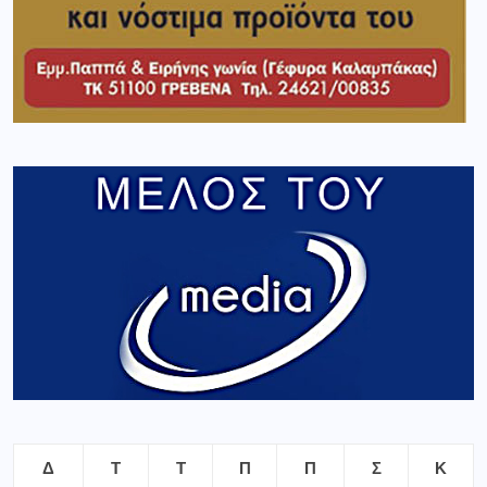
Δ
Τ
Τ
Π
Π
Σ
Κ