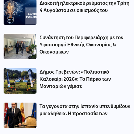
Διακοπή ηλεκτρικού ρεύματος την Τρίτη
4 Αυγούστου σε οικισμούς του
Συνάντηση του Περιφερειάρχη με τον
Υφυπουργό Εθνικής Οικονομίας &
Οικονομικών
Δήμος Γρεβενών: «Πολιτιστικό
Καλοκαίρι 2026»: Το Πάρκο των
Μανιταριών γέμισε
Τα γεγονότα στην Ισπανία υπενθυμίζουν
μια αλήθεια. Η προστασία των