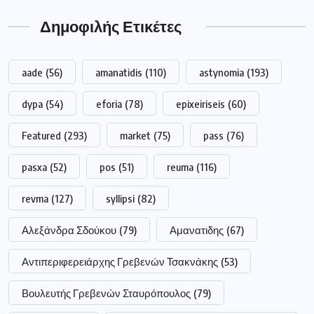
Δημοφιλής Ετικέτες
aade
(56)
amanatidis
(110)
astynomia
(193)
dypa
(54)
eforia
(78)
epixeiriseis
(60)
Featured
(293)
market
(75)
pass
(76)
pasxa
(52)
pos
(51)
reuma
(116)
revma
(127)
syllipsi
(82)
Αλεξάνδρα Σδούκου
(79)
Αμανατιδης
(67)
Αντιπεριφερειάρχης Γρεβενών Τσακνάκης
(53)
Βουλευτής Γρεβενών Σταυρόπουλος
(79)