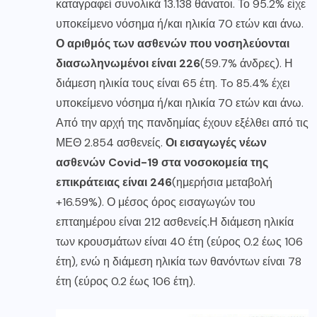
καταγραφεί συνολικά 13.138 θάνατοι. Το 95.2% είχε
υποκείμενο νόσημα ή/και ηλικία 70 ετών και άνω.
Ο αριθμός των ασθενών που νοσηλεύονται
διασωληνωμένοι είναι 226
(59.7% άνδρες). Η
διάμεση ηλικία τους είναι 65 έτη. To 85.4% έχει
υποκείμενο νόσημα ή/και ηλικία 70 ετών και άνω.
Από την αρχή της πανδημίας έχουν εξέλθει από τις
ΜΕΘ 2.854 ασθενείς.
Οι εισαγωγές νέων
ασθενών Covid-19 στα νοσοκομεία της
επικράτειας είναι 246
(ημερήσια μεταβολή
+16.59%). Ο μέσος όρος εισαγωγών του
επταημέρου είναι 212 ασθενείς.Η διάμεση ηλικία
των κρουσμάτων είναι 40 έτη (εύρος 0.2 έως 106
έτη), ενώ η διάμεση ηλικία των θανόντων είναι 78
έτη (εύρος 0.2 έως 106 έτη).