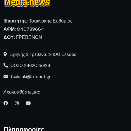
Ιδιοκτήτης:
Τσακνάκης Ευθύμιος
ΑΦΜ:
040789664
ΔΟΥ:
ΓΡΕΒΕΝΩΝ
Ειρήνης 2 Γρεβενά, 51100 Ελλάδα
0030 2462028924
tsaknaki@otenet.gr
Ακολουθήστε μας
Πληροφορίες