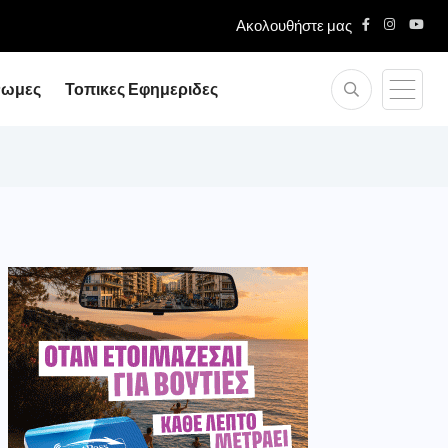
Ακολουθήστε μας
νωμες
Τοπικες Εφημεριδες