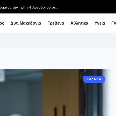
ηση του Περιφερειάρχη με τον Υφυπουργό Εθνικής Οικονομίας...
ος
Δυτ. Μακεδονια
Γρεβενα
Αθλητικα
Υγεια
Γ
ΕΛΛΑΔΑ