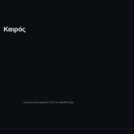
Καιρός
πρόγνωση καιρού από το weather.gr