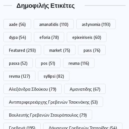
Δημοφιλής Ετικέτες
aade
(56)
amanatidis
(110)
astynomia
(193)
dypa
(54)
eforia
(78)
epixeiriseis
(60)
Featured
(293)
market
(75)
pass
(76)
pasxa
(52)
pos
(51)
reuma
(116)
revma
(127)
syllipsi
(82)
Αλεξάνδρα Σδούκου
(79)
Αμανατιδης
(67)
Αντιπεριφερειάρχης Γρεβενών Τσακνάκης
(53)
Βουλευτής Γρεβενών Σταυρόπουλος
(79)
Γρεβενά
(195)
Δήμαρχος Γρεβενών Ταταρίδης
(54)