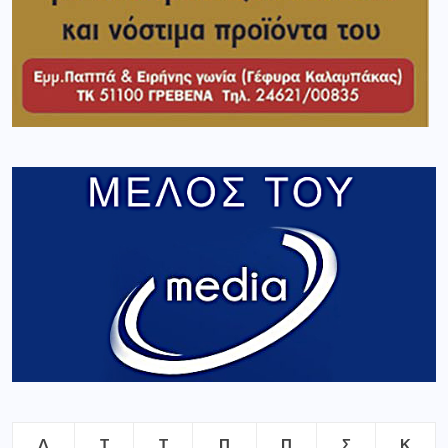
Δ
Τ
Τ
Π
Π
Σ
Κ