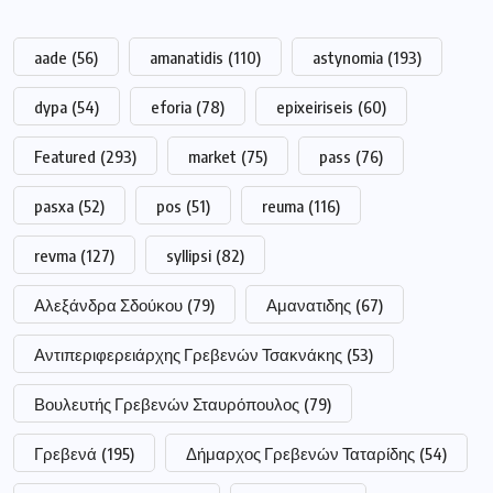
aade
(56)
amanatidis
(110)
astynomia
(193)
dypa
(54)
eforia
(78)
epixeiriseis
(60)
Featured
(293)
market
(75)
pass
(76)
pasxa
(52)
pos
(51)
reuma
(116)
revma
(127)
syllipsi
(82)
Αλεξάνδρα Σδούκου
(79)
Αμανατιδης
(67)
Αντιπεριφερειάρχης Γρεβενών Τσακνάκης
(53)
Βουλευτής Γρεβενών Σταυρόπουλος
(79)
Γρεβενά
(195)
Δήμαρχος Γρεβενών Ταταρίδης
(54)