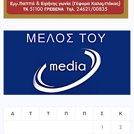
Δ
Τ
Τ
Π
Π
Σ
Κ
1
2