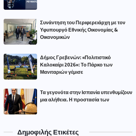
Συνάντηση του Περιφερειάρχη με τον
Υφυπουργό Εθνικής Οικονομίας &
Οικονομικών
Δήμος Γρεβενών: «Πολιτιστικό
Καλοκαίρι 2026»: Το Πάρκο των
Μανιταριών γέμισε
Τα γεγονότα στην Ισπανία υπενθυμίζουν
μια αλήθεια. Η προστασία των
Δημοφιλής Ετικέτες