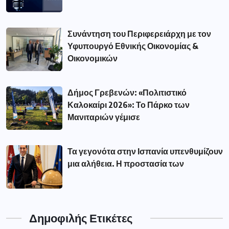
Συνάντηση του Περιφερειάρχη με τον
Υφυπουργό Εθνικής Οικονομίας &
Οικονομικών
Δήμος Γρεβενών: «Πολιτιστικό
Καλοκαίρι 2026»: Το Πάρκο των
Μανιταριών γέμισε
Τα γεγονότα στην Ισπανία υπενθυμίζουν
μια αλήθεια. Η προστασία των
Δημοφιλής Ετικέτες