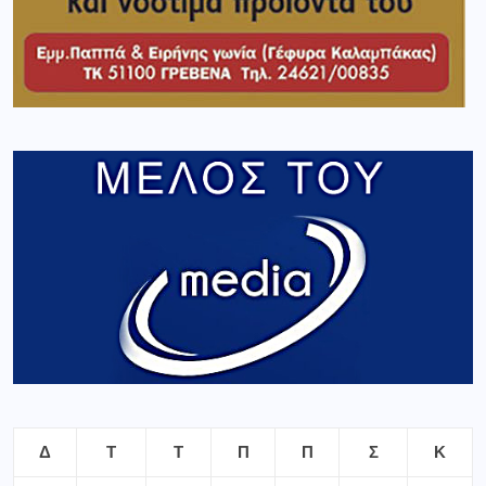
Δ
Τ
Τ
Π
Π
Σ
Κ