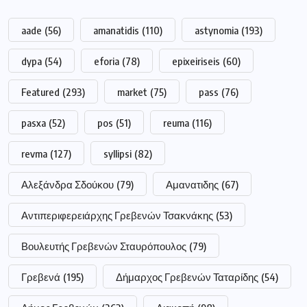
aade
(56)
amanatidis
(110)
astynomia
(193)
dypa
(54)
eforia
(78)
epixeiriseis
(60)
Featured
(293)
market
(75)
pass
(76)
pasxa
(52)
pos
(51)
reuma
(116)
revma
(127)
syllipsi
(82)
Αλεξάνδρα Σδούκου
(79)
Αμανατιδης
(67)
Αντιπεριφερειάρχης Γρεβενών Τσακνάκης
(53)
Βουλευτής Γρεβενών Σταυρόπουλος
(79)
Γρεβενά
(195)
Δήμαρχος Γρεβενών Ταταρίδης
(54)