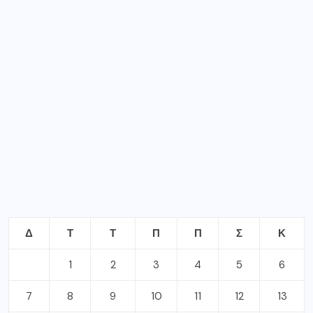
Δ
Τ
Τ
Π
Π
Σ
Κ
1
2
3
4
5
6
7
8
9
10
11
12
13