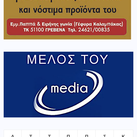
Δ
Τ
Τ
Π
Π
Σ
Κ