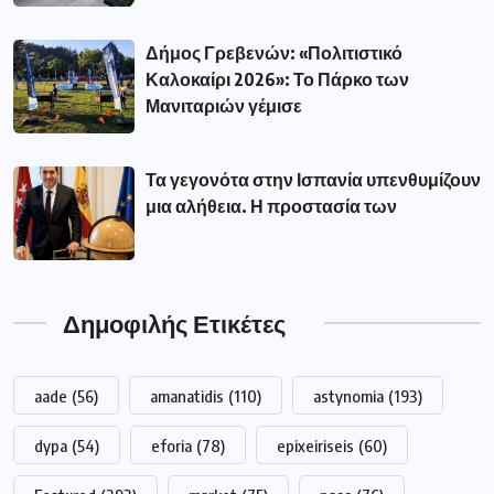
Δήμος Γρεβενών: «Πολιτιστικό
Καλοκαίρι 2026»: Το Πάρκο των
Μανιταριών γέμισε
Τα γεγονότα στην Ισπανία υπενθυμίζουν
μια αλήθεια. Η προστασία των
Δημοφιλής Ετικέτες
aade
(56)
amanatidis
(110)
astynomia
(193)
dypa
(54)
eforia
(78)
epixeiriseis
(60)