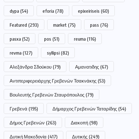
dypa
(54)
eforia
(78)
epixeiriseis
(60)
Featured
(293)
market
(75)
pass
(76)
pasxa
(52)
pos
(51)
reuma
(116)
revma
(127)
syllipsi
(82)
Αλεξάνδρα Σδούκου
(79)
Αμανατιδης
(67)
Αντιπεριφερειάρχης Γρεβενών Τσακνάκης
(53)
Βουλευτής Γρεβενών Σταυρόπουλος
(79)
Γρεβενά
(195)
Δήμαρχος Γρεβενών Ταταρίδης
(54)
Δήμος Γρεβενών
(263)
Διακοπή
(98)
Δυτική Μακεδονία
(417)
Δυτικής
(249)