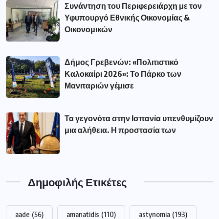
Συνάντηση του Περιφερειάρχη με τον
Υφυπουργό Εθνικής Οικονομίας &
Οικονομικών
Δήμος Γρεβενών: «Πολιτιστικό
Καλοκαίρι 2026»: Το Πάρκο των
Μανιταριών γέμισε
Τα γεγονότα στην Ισπανία υπενθυμίζουν
μια αλήθεια. Η προστασία των
Δημοφιλής Ετικέτες
aade
(56)
amanatidis
(110)
astynomia
(193)