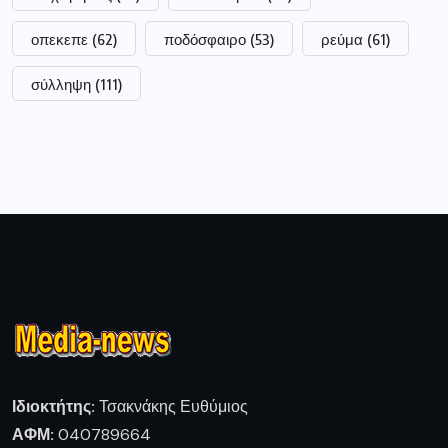
οπεκεπε
(62)
ποδόσφαιρο
(53)
ρεύμα
(61)
σύλληψη
(111)
Ιδιοκτήτης:
Τσακνάκης Ευθύμιος
ΑΦΜ:
040789664