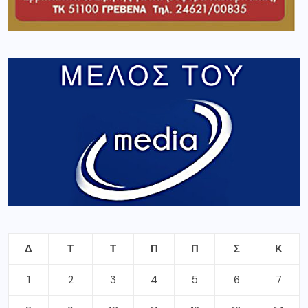
Δ
Τ
Τ
Π
Π
Σ
Κ
1
2
3
4
5
6
7