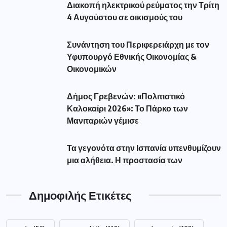
aade
(56)
amanatidis
(110)
astynomia
(193)
dypa
(54)
eforia
(78)
epixeiriseis
(60)
Featured
(293)
market
(75)
pass
(76)
pasxa
(52)
pos
(51)
reuma
(116)
revma
(127)
syllipsi
(82)
Αλεξάνδρα Σδούκου
(79)
Αμανατιδης
(67)
Αντιπεριφερειάρχης Γρεβενών Τσακνάκης
(53)
Βουλευτής Γρεβενών Σταυρόπουλος
(79)
Γρεβενά
(195)
Δήμαρχος Γρεβενών Ταταρίδης
(54)