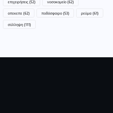
Ιδιοκτήτης:
Τσακνάκης Ευθύμιος
ΑΦΜ:
040789664
ΔΟΥ:
ΓΡΕΒΕΝΩΝ
Ειρήνης 2 Γρεβενά, 51100 Ελλάδα
0030 2462028924
tsaknaki@otenet.gr
Ακολουθήστε μας