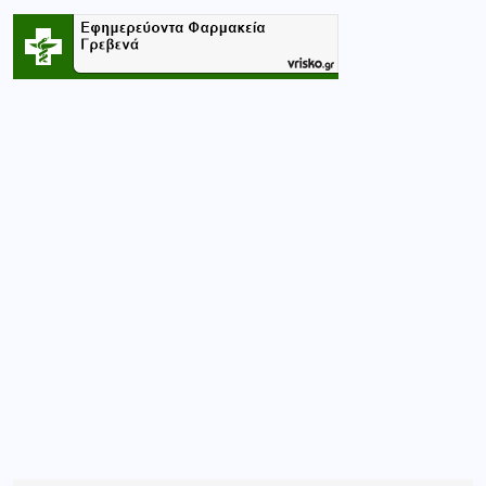
Κατηγορίες
CASINO
(1)
ΑΘΛΗΤΙΚΑ
(364)
ΑΘΛΗΤΙΚΆ
(91)
ΓΝΩΜΕΣ
(191)
ΓΡΕΒΕΝΑ
(4184)
ΔΕΣΚΑΤΗ
(90)