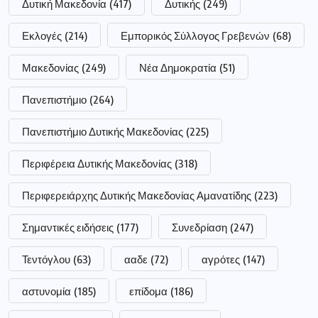
αστυνομία
(185)
επίδομα
(186)
επιχειρήσεις
(52)
νοσοκομείο
(62)
οπεκεπε
(62)
ποδόσφαιρο
(53)
ρεύμα
(61)
σύλληψη
(111)