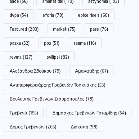
Δήμος Γρεβενών
(263)
Διακοπή
(98)
Δυτική Μακεδονία
(417)
Δυτικής
(249)
Εκλογές
(214)
Εμπορικός Σύλλογος Γρεβενών
(68)
Μακεδονίας
(249)
Νέα Δημοκρατία
(51)
Πανεπιστήμιο
(264)
Πανεπιστήμιο Δυτικής Μακεδονίας
(225)
Περιφέρεια Δυτικής Μακεδονίας
(318)
Περιφερειάρχης Δυτικής Μακεδονίας Αμανατίδης
(223)
Σημαντικές ειδήσεις
(177)
Συνεδρίαση
(247)
Τεντόγλου
(63)
ααδε
(72)
αγρότες
(147)