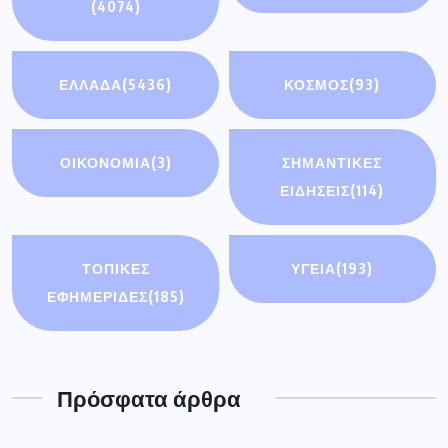
Πρόσφατα άρθρα
Διακοπή ηλεκτρικού ρεύματος την Τρίτη
4 Αυγούστου σε οικισμούς του
Συνάντηση του Περιφερειάρχη με τον
Υφυπουργό Εθνικής Οικονομίας &
Οικονομικών
Δήμος Γρεβενών: «Πολιτιστικό
Καλοκαίρι 2026»: Το Πάρκο των
Μανιταριών γέμισε
Τα γεγονότα στην Ισπανία υπενθυμίζουν
μια αλήθεια. Η προστασία των
Δημοφιλής Ετικέτες