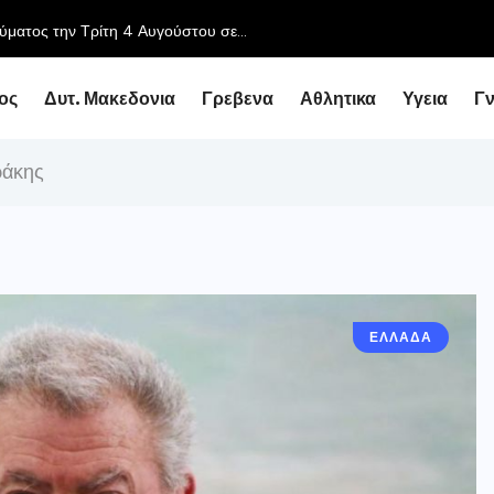
ύματος την Τρίτη 4 Αυγούστου σε...
ος
Δυτ. Μακεδονια
Γρεβενα
Αθλητικα
Υγεια
Γ
ράκης
ΕΛΛΑΔΑ