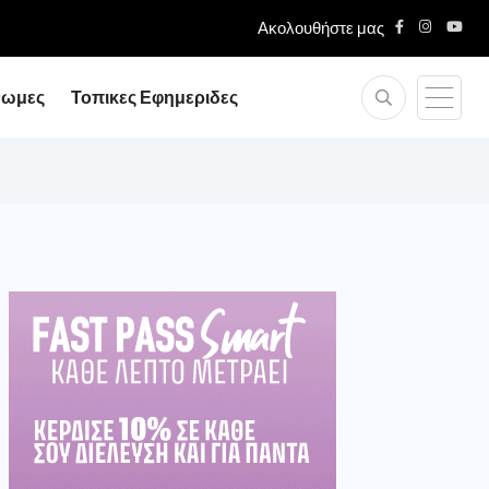
Ακολουθήστε μας
νωμες
Τοπικες Εφημεριδες