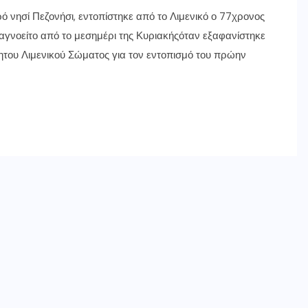
ό νησί Πεζονήσι, εντοπίστηκε από το Λιμενικό ο 77χρονος
νοείτο από το μεσημέρι της Κυριακήςόταν εξαφανίστηκε
ητου Λιμενικού Σώματος για τον εντοπισμό του πρώην