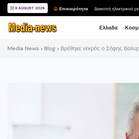
6 AUGUST 2026
Διακοπή ηλεκτρικού ρε
Επικαιρότητα
Ελλαδα
Κοσμ
Media News
Blog
Βρέθηκε νεκρός ο Σήφης Βαλυ
>
>