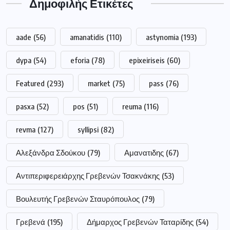
Δημοφιλής Ετικέτες
aade
(56)
amanatidis
(110)
astynomia
(193)
dypa
(54)
eforia
(78)
epixeiriseis
(60)
Featured
(293)
market
(75)
pass
(76)
pasxa
(52)
pos
(51)
reuma
(116)
revma
(127)
syllipsi
(82)
Αλεξάνδρα Σδούκου
(79)
Αμανατιδης
(67)
Αντιπεριφερειάρχης Γρεβενών Τσακνάκης
(53)
Βουλευτής Γρεβενών Σταυρόπουλος
(79)
Γρεβενά
(195)
Δήμαρχος Γρεβενών Ταταρίδης
(54)