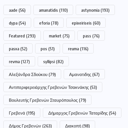
aade
(56)
amanatidis
(110)
astynomia
(193)
dypa
(54)
eforia
(78)
epixeiriseis
(60)
Featured
(293)
market
(75)
pass
(76)
pasxa
(52)
pos
(51)
reuma
(116)
revma
(127)
syllipsi
(82)
Αλεξάνδρα Σδούκου
(79)
Αμανατιδης
(67)
Αντιπεριφερειάρχης Γρεβενών Τσακνάκης
(53)
Βουλευτής Γρεβενών Σταυρόπουλος
(79)
Γρεβενά
(195)
Δήμαρχος Γρεβενών Ταταρίδης
(54)
Δήμος Γρεβενών
(263)
Διακοπή
(98)