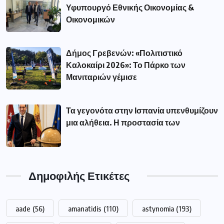
Υφυπουργό Εθνικής Οικονομίας &
Οικονομικών
Δήμος Γρεβενών: «Πολιτιστικό
Καλοκαίρι 2026»: Το Πάρκο των
Μανιταριών γέμισε
Τα γεγονότα στην Ισπανία υπενθυμίζουν
μια αλήθεια. Η προστασία των
Δημοφιλής Ετικέτες
aade
(56)
amanatidis
(110)
astynomia
(193)