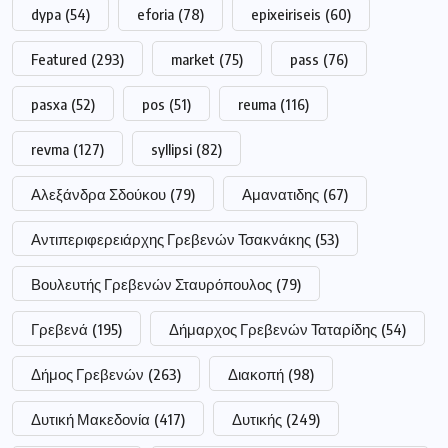
dypa
(54)
eforia
(78)
epixeiriseis
(60)
Featured
(293)
market
(75)
pass
(76)
pasxa
(52)
pos
(51)
reuma
(116)
revma
(127)
syllipsi
(82)
Αλεξάνδρα Σδούκου
(79)
Αμανατιδης
(67)
Αντιπεριφερειάρχης Γρεβενών Τσακνάκης
(53)
Βουλευτής Γρεβενών Σταυρόπουλος
(79)
Γρεβενά
(195)
Δήμαρχος Γρεβενών Ταταρίδης
(54)
Δήμος Γρεβενών
(263)
Διακοπή
(98)
Δυτική Μακεδονία
(417)
Δυτικής
(249)