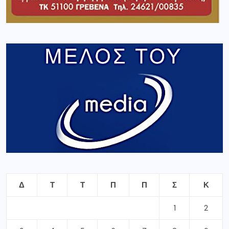
Δ
Τ
Τ
Π
Π
Σ
Κ
1
2