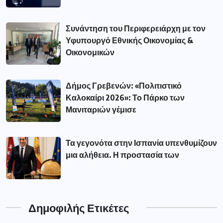
Συνάντηση του Περιφερειάρχη με τον
Υφυπουργό Εθνικής Οικονομίας &
Οικονομικών
Δήμος Γρεβενών: «Πολιτιστικό
Καλοκαίρι 2026»: Το Πάρκο των
Μανιταριών γέμισε
Τα γεγονότα στην Ισπανία υπενθυμίζουν
μια αλήθεια. Η προστασία των
Δημοφιλής Ετικέτες