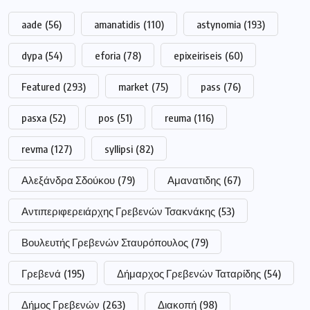
aade
(56)
amanatidis
(110)
astynomia
(193)
dypa
(54)
eforia
(78)
epixeiriseis
(60)
Featured
(293)
market
(75)
pass
(76)
pasxa
(52)
pos
(51)
reuma
(116)
revma
(127)
syllipsi
(82)
Αλεξάνδρα Σδούκου
(79)
Αμανατιδης
(67)
Αντιπεριφερειάρχης Γρεβενών Τσακνάκης
(53)
Βουλευτής Γρεβενών Σταυρόπουλος
(79)
Γρεβενά
(195)
Δήμαρχος Γρεβενών Ταταρίδης
(54)
Δήμος Γρεβενών
(263)
Διακοπή
(98)