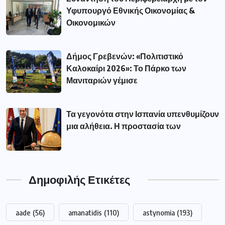
Υφυπουργό Εθνικής Οικονομίας &
Οικονομικών
Δήμος Γρεβενών: «Πολιτιστικό
Καλοκαίρι 2026»: Το Πάρκο των
Μανιταριών γέμισε
Τα γεγονότα στην Ισπανία υπενθυμίζουν
μια αλήθεια. Η προστασία των
Δημοφιλής Ετικέτες
aade
(56)
amanatidis
(110)
astynomia
(193)