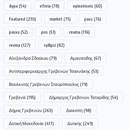
dypa
(54)
eforia
(78)
epixeiriseis
(60)
Featured
(293)
market
(75)
pass
(76)
pasxa
(52)
pos
(51)
reuma
(116)
revma
(127)
syllipsi
(82)
Αλεξάνδρα Σδούκου
(79)
Αμανατιδης
(67)
Αντιπεριφερειάρχης Γρεβενών Τσακνάκης
(53)
Βουλευτής Γρεβενών Σταυρόπουλος
(79)
Γρεβενά
(195)
Δήμαρχος Γρεβενών Ταταρίδης
(54)
Δήμος Γρεβενών
(263)
Διακοπή
(98)
Δυτική Μακεδονία
(417)
Δυτικής
(249)