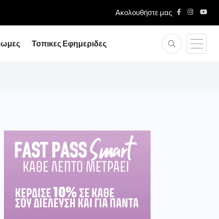
Ακολουθήστε μας
νωμες
Τοπικες Εφημεριδες