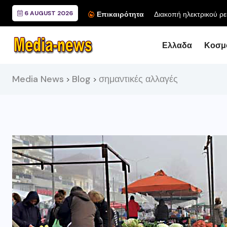
6 AUGUST 2026
Διακοπή ηλεκτρικού ρε
Επικαιρότητα
Ελλαδα
Κοσμ
Media News
Blog
σημαντικές αλλαγές
>
>