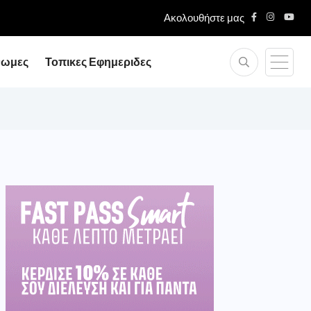
Ακολουθήστε μας
νωμες
Τοπικες Εφημεριδες