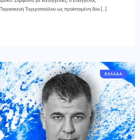
δράκο. Σύμφωνα με καταγγελίες, ο Ευάγγελος
ν Παρασκευή Τυχεροπούλου ως προϊσταμένη δύο […]
ΕΛΛΑΔΑ