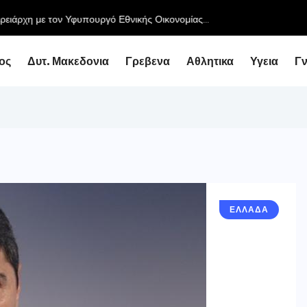
ειάρχη με τον Υφυπουργό Εθνικής Οικονομίας...
ος
Δυτ. Μακεδονια
Γρεβενα
Αθλητικα
Υγεια
Γ
ΕΛΛΑΔΑ