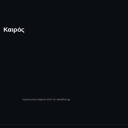
Καιρός
πρόγνωση καιρού από το weather.gr