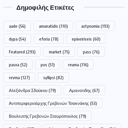
Δημοφιλής Ετικέτες
aade
(56)
amanatidis
(110)
astynomia
(193)
dypa
(54)
eforia
(78)
epixeiriseis
(60)
Featured
(293)
market
(75)
pass
(76)
pasxa
(52)
pos
(51)
reuma
(116)
revma
(127)
syllipsi
(82)
Αλεξάνδρα Σδούκου
(79)
Αμανατιδης
(67)
Αντιπεριφερειάρχης Γρεβενών Τσακνάκης
(53)
Βουλευτής Γρεβενών Σταυρόπουλος
(79)