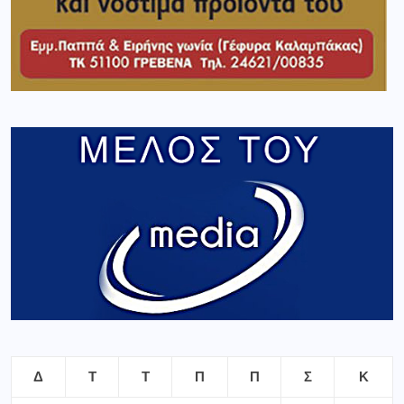
Δ
Τ
Τ
Π
Π
Σ
Κ