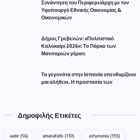
Συνάντηση του Περιφερειάρχη με τον
Υφυπουργό Εθνικής Οικονομίας &
Οικονομικών
Δήμος Γρεβενών: «Πολιτιστικό
Καλοκαίρι 2026»: Το Πάρκο των
Μανιταριών γέμισε
Τα γεγονότα στην Ισπανία υπενθυμίζουν
μια αλήθεια. Η προστασία των
Δημοφιλής Ετικέτες
aade
(56)
amanatidis
(110)
astynomia
(193)