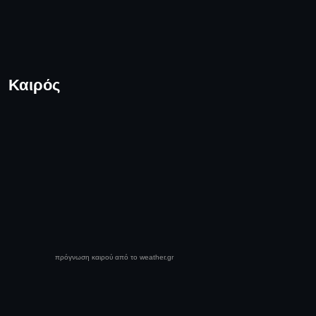
Καιρός
πρόγνωση καιρού από το weather.gr