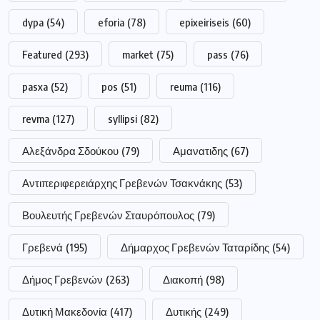
dypa
(54)
eforia
(78)
epixeiriseis
(60)
Featured
(293)
market
(75)
pass
(76)
pasxa
(52)
pos
(51)
reuma
(116)
revma
(127)
syllipsi
(82)
Αλεξάνδρα Σδούκου
(79)
Αμανατιδης
(67)
Αντιπεριφερειάρχης Γρεβενών Τσακνάκης
(53)
Βουλευτής Γρεβενών Σταυρόπουλος
(79)
Γρεβενά
(195)
Δήμαρχος Γρεβενών Ταταρίδης
(54)
Δήμος Γρεβενών
(263)
Διακοπή
(98)
Δυτική Μακεδονία
(417)
Δυτικής
(249)