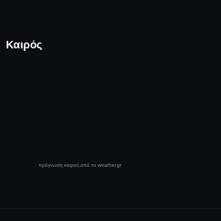
Καιρός
πρόγνωση καιρού από το weather.gr