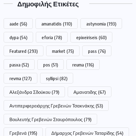
Δημοφιλής Ετικέτες
aade
(56)
amanatidis
(110)
astynomia
(193)
dypa
(54)
eforia
(78)
epixeiriseis
(60)
Featured
(293)
market
(75)
pass
(76)
pasxa
(52)
pos
(51)
reuma
(116)
revma
(127)
syllipsi
(82)
Αλεξάνδρα Σδούκου
(79)
Αμανατιδης
(67)
Αντιπεριφερειάρχης Γρεβενών Τσακνάκης
(53)
Βουλευτής Γρεβενών Σταυρόπουλος
(79)
Γρεβενά
(195)
Δήμαρχος Γρεβενών Ταταρίδης
(54)