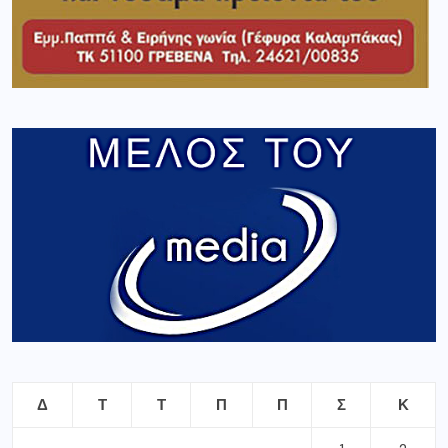
Δ
Τ
Τ
Π
Π
Σ
Κ