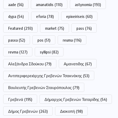
aade
(56)
amanatidis
(110)
astynomia
(193)
dypa
(54)
eforia
(78)
epixeiriseis
(60)
Featured
(293)
market
(75)
pass
(76)
pasxa
(52)
pos
(51)
reuma
(116)
revma
(127)
syllipsi
(82)
Αλεξάνδρα Σδούκου
(79)
Αμανατιδης
(67)
Αντιπεριφερειάρχης Γρεβενών Τσακνάκης
(53)
Βουλευτής Γρεβενών Σταυρόπουλος
(79)
Γρεβενά
(195)
Δήμαρχος Γρεβενών Ταταρίδης
(54)
Δήμος Γρεβενών
(263)
Διακοπή
(98)