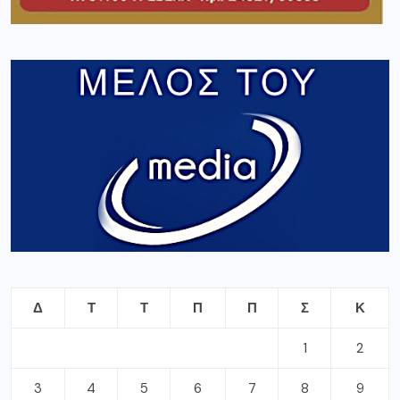
Δ
Τ
Τ
Π
Π
Σ
Κ
1
2
3
4
5
6
7
8
9