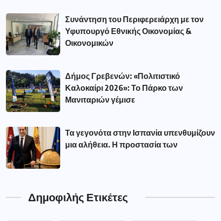
Συνάντηση του Περιφερειάρχη με τον
Υφυπουργό Εθνικής Οικονομίας &
Οικονομικών
Δήμος Γρεβενών: «Πολιτιστικό
Καλοκαίρι 2026»: Το Πάρκο των
Μανιταριών γέμισε
Τα γεγονότα στην Ισπανία υπενθυμίζουν
μια αλήθεια. Η προστασία των
Δημοφιλής Ετικέτες