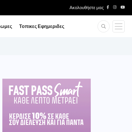
Ακολουθήστε μας
νωμες
Τοπικες Εφημεριδες