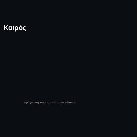
Καιρός
πρόγνωση καιρού από το weather.gr