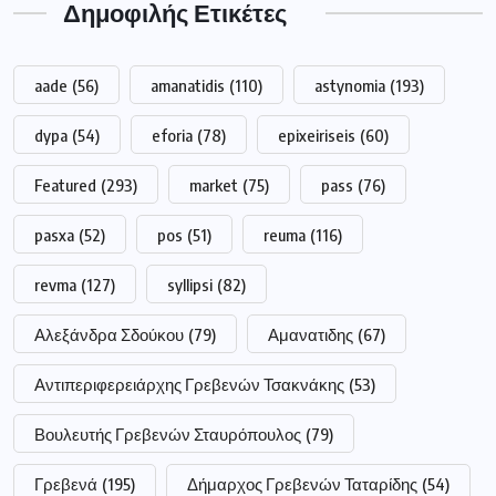
Δημοφιλής Ετικέτες
aade
(56)
amanatidis
(110)
astynomia
(193)
dypa
(54)
eforia
(78)
epixeiriseis
(60)
Featured
(293)
market
(75)
pass
(76)
pasxa
(52)
pos
(51)
reuma
(116)
revma
(127)
syllipsi
(82)
Αλεξάνδρα Σδούκου
(79)
Αμανατιδης
(67)
Αντιπεριφερειάρχης Γρεβενών Τσακνάκης
(53)
Βουλευτής Γρεβενών Σταυρόπουλος
(79)
Γρεβενά
(195)
Δήμαρχος Γρεβενών Ταταρίδης
(54)