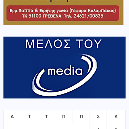
Δ
Τ
Τ
Π
Π
Σ
Κ