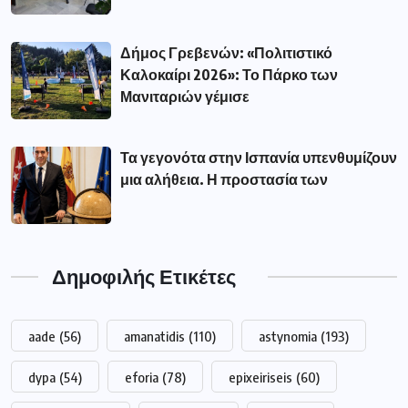
Δήμος Γρεβενών: «Πολιτιστικό
Καλοκαίρι 2026»: Το Πάρκο των
Μανιταριών γέμισε
Τα γεγονότα στην Ισπανία υπενθυμίζουν
μια αλήθεια. Η προστασία των
Δημοφιλής Ετικέτες
aade
(56)
amanatidis
(110)
astynomia
(193)
dypa
(54)
eforia
(78)
epixeiriseis
(60)