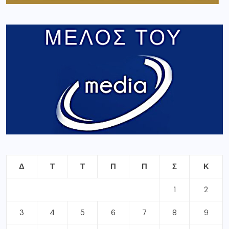
Δ
Τ
Τ
Π
Π
Σ
Κ
1
2
3
4
5
6
7
8
9