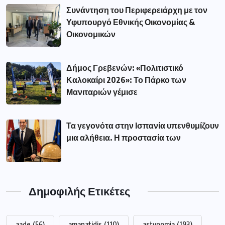
Συνάντηση του Περιφερειάρχη με τον
Υφυπουργό Εθνικής Οικονομίας &
Οικονομικών
Δήμος Γρεβενών: «Πολιτιστικό
Καλοκαίρι 2026»: Το Πάρκο των
Μανιταριών γέμισε
Τα γεγονότα στην Ισπανία υπενθυμίζουν
μια αλήθεια. Η προστασία των
Δημοφιλής Ετικέτες
aade
(56)
amanatidis
(110)
astynomia
(193)