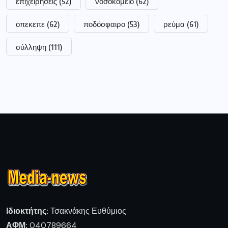
επιχειρήσεις
(52)
νοσοκομείο
(62)
οπεκεπε
(62)
ποδόσφαιρο
(53)
ρεύμα
(61)
σύλληψη
(111)
Ιδιοκτήτης:
Τσακνάκης Ευθύμιος
ΑΦΜ:
040789664