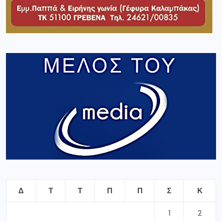
Δ
Τ
Τ
Π
Π
Σ
Κ
1
2