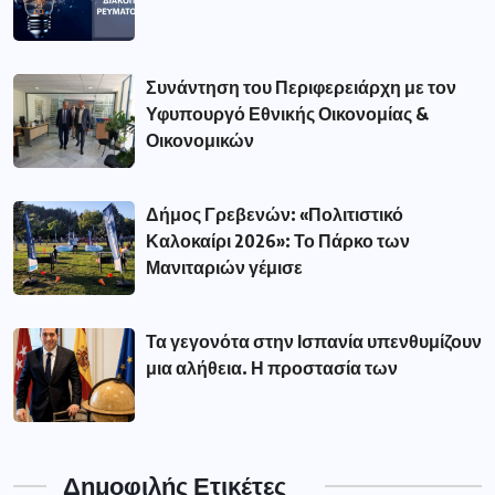
Συνάντηση του Περιφερειάρχη με τον
Υφυπουργό Εθνικής Οικονομίας &
Οικονομικών
Δήμος Γρεβενών: «Πολιτιστικό
Καλοκαίρι 2026»: Το Πάρκο των
Μανιταριών γέμισε
Τα γεγονότα στην Ισπανία υπενθυμίζουν
μια αλήθεια. Η προστασία των
Δημοφιλής Ετικέτες