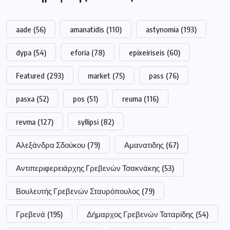
aade
(56)
amanatidis
(110)
astynomia
(193)
dypa
(54)
eforia
(78)
epixeiriseis
(60)
Featured
(293)
market
(75)
pass
(76)
pasxa
(52)
pos
(51)
reuma
(116)
revma
(127)
syllipsi
(82)
Αλεξάνδρα Σδούκου
(79)
Αμανατιδης
(67)
Αντιπεριφερειάρχης Γρεβενών Τσακνάκης
(53)
Βουλευτής Γρεβενών Σταυρόπουλος
(79)
Γρεβενά
(195)
Δήμαρχος Γρεβενών Ταταρίδης
(54)