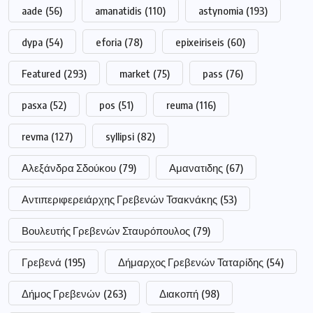
aade
(56)
amanatidis
(110)
astynomia
(193)
dypa
(54)
eforia
(78)
epixeiriseis
(60)
Featured
(293)
market
(75)
pass
(76)
pasxa
(52)
pos
(51)
reuma
(116)
revma
(127)
syllipsi
(82)
Αλεξάνδρα Σδούκου
(79)
Αμανατιδης
(67)
Αντιπεριφερειάρχης Γρεβενών Τσακνάκης
(53)
Βουλευτής Γρεβενών Σταυρόπουλος
(79)
Γρεβενά
(195)
Δήμαρχος Γρεβενών Ταταρίδης
(54)
Δήμος Γρεβενών
(263)
Διακοπή
(98)