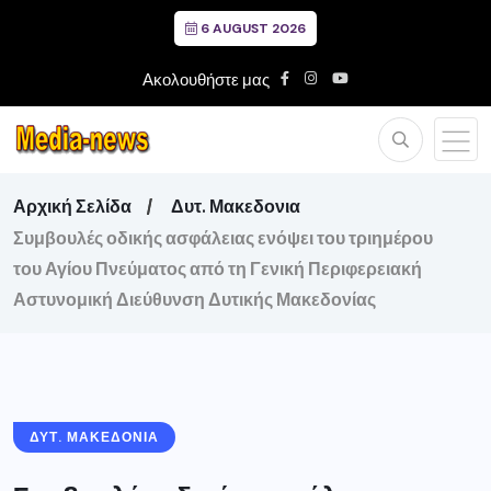
6 AUGUST 2026
Ακολουθήστε μας
Αρχική Σελίδα
Δυτ. Μακεδονια
Συμβουλές οδικής ασφάλειας ενόψει του τριημέρου
του Αγίου Πνεύματος από τη Γενική Περιφερειακή
Αστυνομική Διεύθυνση Δυτικής Μακεδονίας
ΔΥΤ. ΜΑΚΕΔΟΝΙΑ