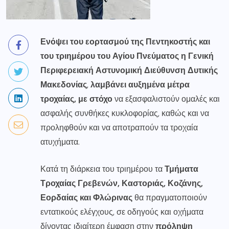
Ενόψει του εορτασμού της Πεντηκοστής και
του τριημέρου του Αγίου Πνεύματος
η
Γενική
Περιφερειακή Αστυνομική Διεύθυνση Δυτικής
Μακεδονίας
,
λαμβάνει
αυξημένα
μέτρα
τροχαίας
,
με σ
τόχο
να εξασφαλιστούν ομαλές και
ασφαλής συνθήκες κυκλοφορίας, καθώς και να
προληφθούν και να αποτραπούν τα τροχαία
ατυχήματα.
Κατά τη διάρκεια του τριημέρου τα
Τμήματα
Τ
ροχαίας
Γρεβενών, Καστοριάς, Κοζάνης,
Εορδαίας και Φλώρινας
θα πραγματοποιούν
εντατικούς ελέγχους, σε οδηγούς και οχήματα
δίνοντας ιδιαίτερη έμφαση στην
πρόληψη