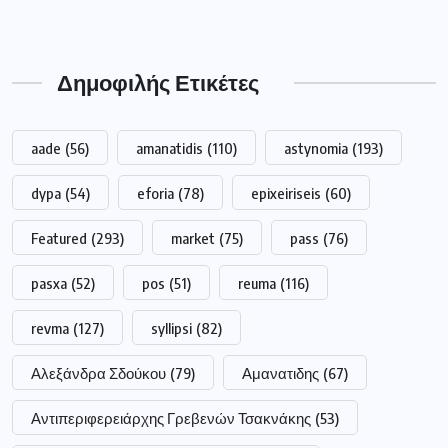
Δημοφιλής Ετικέτες
aade
(56)
amanatidis
(110)
astynomia
(193)
dypa
(54)
eforia
(78)
epixeiriseis
(60)
Featured
(293)
market
(75)
pass
(76)
pasxa
(52)
pos
(51)
reuma
(116)
revma
(127)
syllipsi
(82)
Αλεξάνδρα Σδούκου
(79)
Αμανατιδης
(67)
Αντιπεριφερειάρχης Γρεβενών Τσακνάκης
(53)