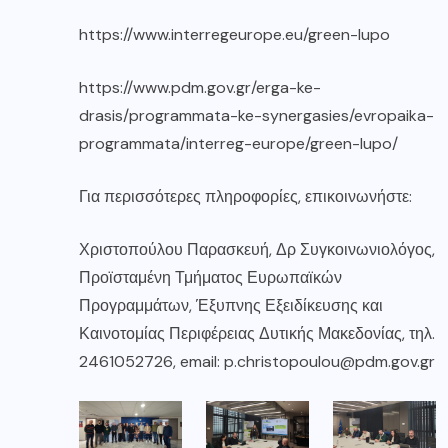
https://www.interregeurope.eu/green-lupo
https://www.pdm.gov.gr/erga-ke-
drasis/programmata-ke-synergasies/evropaika-
programmata/interreg-europe/green-lupo/
Για περισσότερες πληροφορίες, επικοινωνήστε:
Χριστοπούλου Παρασκευή, Δρ Συγκοινωνιολόγος,
Προϊσταμένη Τμήματος Ευρωπαϊκών
Προγραμμάτων, Έξυπνης Εξειδίκευσης και
Καινοτομίας Περιφέρειας Δυτικής Μακεδονίας, τηλ.
2461052726, email: p.christopoulou@pdm.gov.gr