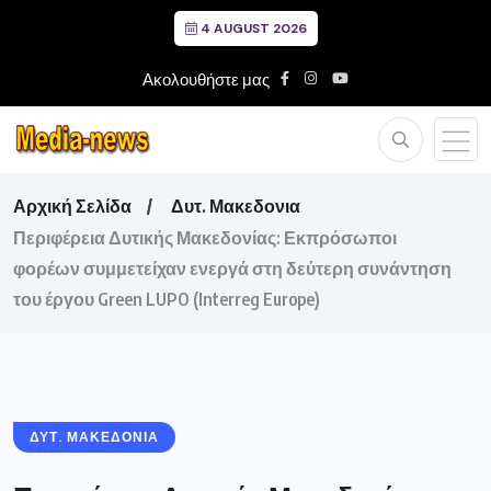
4 AUGUST 2026
Ακολουθήστε μας
Αρχική Σελίδα
Δυτ. Μακεδονια
Περιφέρεια Δυτικής Μακεδονίας: Εκπρόσωποι
φορέων συμμετείχαν ενεργά στη δεύτερη συνάντηση
του έργου Green LUPO (Interreg Europe)
ΔΥΤ. ΜΑΚΕΔΟΝΙΑ