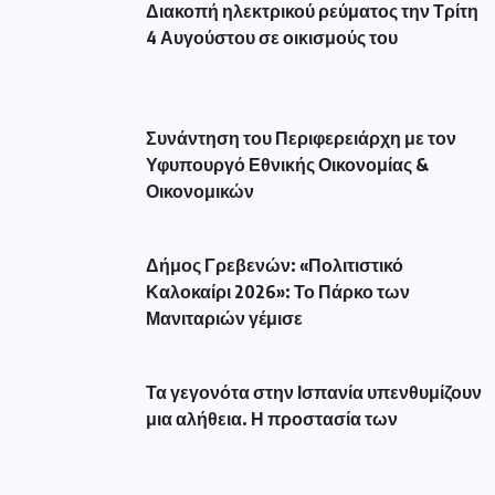
Διακοπή ηλεκτρικού ρεύματος την Τρίτη
4 Αυγούστου σε οικισμούς του
Συνάντηση του Περιφερειάρχη με τον
Υφυπουργό Εθνικής Οικονομίας &
Οικονομικών
Δήμος Γρεβενών: «Πολιτιστικό
Καλοκαίρι 2026»: Το Πάρκο των
Μανιταριών γέμισε
Τα γεγονότα στην Ισπανία υπενθυμίζουν
μια αλήθεια. Η προστασία των