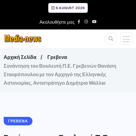
6 AUGUST 2026
Ακολουθήστε μας
Αρχική Σελίδα
Γρεβενα
Συνάντηση του Βουλευτή Π.Ε. Γρεβενών Θανάση
Σταυρόπουλου με τον Αρχηγό της Ελληνικής
Αστυνομίας, Αντιστράτηγο Δημήτριο Μάλλιο
ΓΡΕΒΕΝΑ