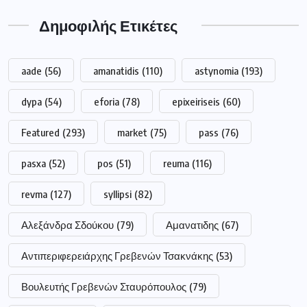
Δημοφιλής Ετικέτες
aade
(56)
amanatidis
(110)
astynomia
(193)
dypa
(54)
eforia
(78)
epixeiriseis
(60)
Featured
(293)
market
(75)
pass
(76)
pasxa
(52)
pos
(51)
reuma
(116)
revma
(127)
syllipsi
(82)
Αλεξάνδρα Σδούκου
(79)
Αμανατιδης
(67)
Αντιπεριφερειάρχης Γρεβενών Τσακνάκης
(53)
Βουλευτής Γρεβενών Σταυρόπουλος
(79)