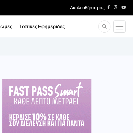
Ακολουθήστε μας
νωμες
Τοπικες Εφημεριδες