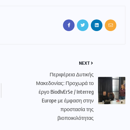
NEXT
Περιφέρεια Δυτικής
Μακεδονίας: Προχωρά το
έργο BiodIvErSe / Interreg
Europe με έμφαση στην
προστασία της
βιοποικιλότητας