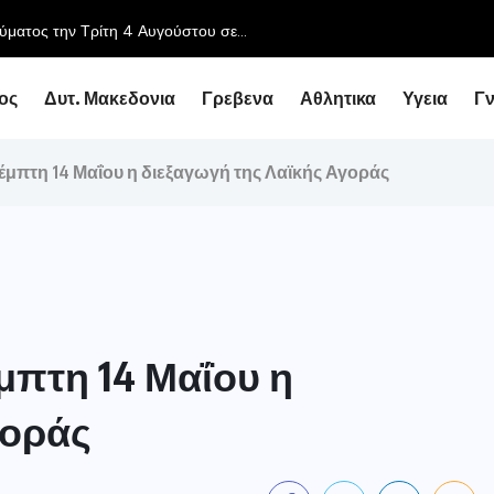
ύματος την Τρίτη 4 Αυγούστου σε...
ος
Δυτ. Μακεδονια
Γρεβενα
Αθλητικα
Υγεια
Γ
μπτη 14 Μαΐου η διεξαγωγή της Λαϊκής Αγοράς
μπτη 14 Μαΐου η
γοράς