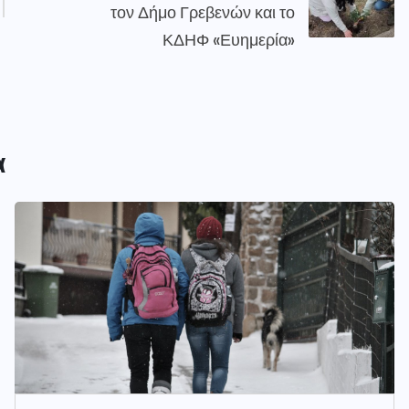
τον Δήμο Γρεβενών και το
ΚΔΗΦ «Ευημερία»
α