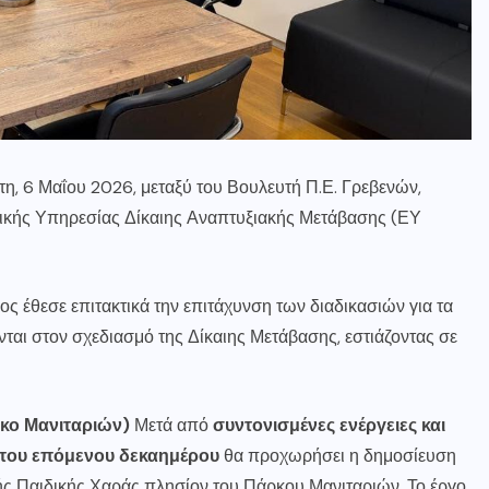
η, 6 Μαΐου 2026, μεταξύ του Βουλευτή Π.Ε. Γρεβενών,
Ειδικής Υπηρεσίας Δίκαιης Αναπτυξιακής Μετάβασης (ΕΥ
ος έθεσε επιτακτικά την επιτάχυνση των διαδικασιών για τα
ται στον σχεδιασμό της Δίκαιης Μετάβασης, εστιάζοντας σε
ρκο Μανιταριών)
Μετά από
συντονισμένες ενέργειες και
 του επόμενου δεκαημέρου
θα προχωρήσει η δημοσίευση
ής Παιδικής Χαράς πλησίον του Πάρκου Μανιταριών. Το έργο,