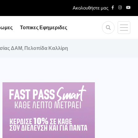
Ακολουθήστε μας
νωμες
Τοπικες Εφημεριδες
εσίας ΔΑΜ, Πελοπίδα Καλλίρη