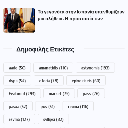
Τα γεγονότα στην Ισπανία υπενθυμίζουν
μια αλήθεια. Η προστασία των
Δημοφιλής Ετικέτες
aade
(56)
amanatidis
(110)
astynomia
(193)
dypa
(54)
eforia
(78)
epixeiriseis
(60)
Featured
(293)
market
(75)
pass
(76)
pasxa
(52)
pos
(51)
reuma
(116)
revma
(127)
syllipsi
(82)