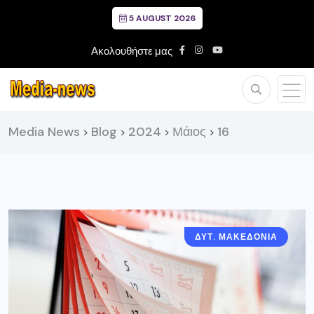
5 AUGUST 2026
Ακολουθήστε μας
Media News
Blog
2024
Μάιος
16
>
>
>
>
ΔΥΤ. ΜΑΚΕΔΟΝΙΑ