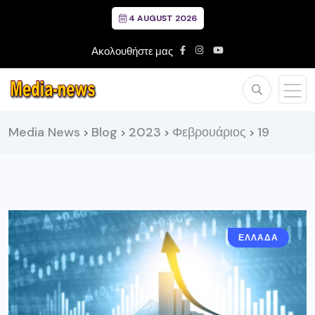
4 AUGUST 2026
Ακολουθήστε μας
Media News
Blog
2023
Φεβρουάριος
19
>
>
>
>
ΕΛΛΑΔΑ