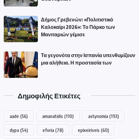
Δήμος Γρεβενών: «Πολιτιστικό
Καλοκαίρι 2026»: Το Πάρκο των
Μανιταριών γέμισε
Τα γεγονότα στην Ισπανία υπενθυμίζουν
μια αλήθεια. Η προστασία των
Δημοφιλής Ετικέτες
aade
(56)
amanatidis
(110)
astynomia
(193)
dypa
(54)
eforia
(78)
epixeiriseis
(60)