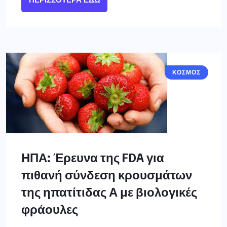
ΚΟΣΜΟΣ
ΗΠΑ: Έρευνα της FDA για
πιθανή σύνδεση κρουσμάτων
της ηπατίτιδας Α με βιολογικές
φράουλες